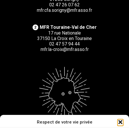
02 47 26 07 62
mfr.cfa.sorigny@mfr.asso.fr
MFR Touraine-Val de Cher
2
17 rue Nationale
37150 La Croix en Touraine
02 47 57 94 44
mfr.la-croix@mfr.asso.fr
Respect de votre vie privée